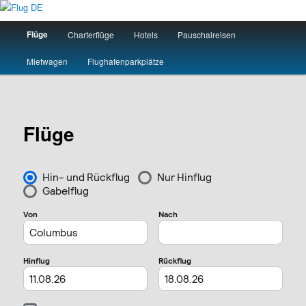
Zum
primären
Hauptmenü
Flüge
Charterflüge
Hotels
Pauschalreisen
Inhalt
springen
Flug DE
Mietwagen
Flughafenparkplätze
Flüge