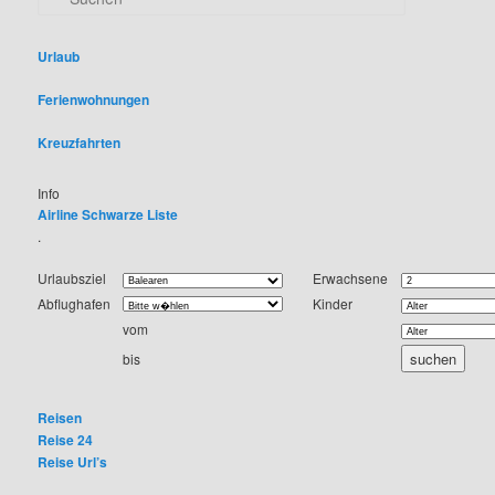
u
c
h
Urlaub
e
n
Ferienwohnungen
Kreuzfahrten
Info
Airline Schwarze Liste
.
Urlaubsziel
Erwachsene
Abflughafen
Kinder
vom
bis
Reisen
Reise 24
Reise Url’s