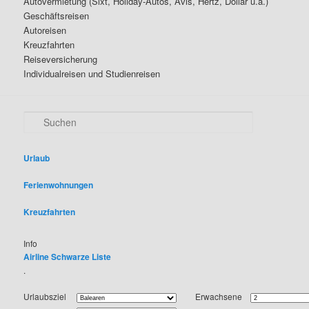
Autovermietung (Sixt, Holiday-Autos, Avis, Hertz, Dollar u.a.)
Geschäftsreisen
Autoreisen
Kreuzfahrten
Reiseversicherung
Individualreisen und Studienreisen
S
u
c
h
Urlaub
e
n
Ferienwohnungen
Kreuzfahrten
Info
Airline Schwarze Liste
.
Urlaubsziel
Erwachsene