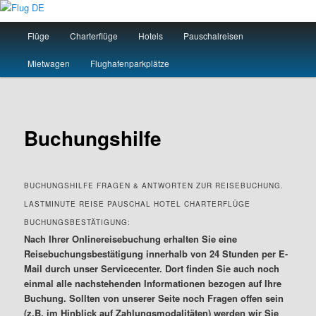
Zum
primären
Hauptmenü
Flüge
Charterflüge
Hotels
Pauschalreisen
Inhalt
springen
Flug DE
Mietwagen
Flughafenparkplätze
Buchungshilfe
BUCHUNGSHILFE FRAGEN & ANTWORTEN ZUR REISEBUCHUNG.
LASTMINUTE REISE PAUSCHAL HOTEL CHARTERFLÜGE
BUCHUNGSBESTÄTIGUNG:
Nach Ihrer Onlinereisebuchung erhalten Sie eine
Reisebuchungsbestätigung innerhalb von 24 Stunden per E-
Mail durch unser Servicecenter. Dort finden Sie auch noch
einmal alle nachstehenden Informationen bezogen auf Ihre
Buchung. Sollten von unserer Seite noch Fragen offen sein
(z.B. im Hinblick auf Zahlungsmodalitäten) werden wir Sie