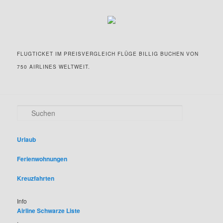
FLUGTICKET IM PREISVERGLEICH FLÜGE BILLIG BUCHEN VON
750 AIRLINES WELTWEIT.
S
u
c
h
Urlaub
e
n
Ferienwohnungen
Kreuzfahrten
Info
Airline Schwarze Liste
.