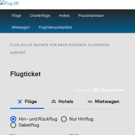
Zum
Zum
primären
sekundären
Hauptmenü
Flüge
Charterflüge
Hotels
Pauschalreisen
Inhalt
Inhalt
springen
springen
Flug DE
Mietwagen
Flughafenparkplätze
FLUG BILLIG BUCHEN VON NACH
BISCHKEK
FLUGHAFEN
AIRPORT
Flugticket