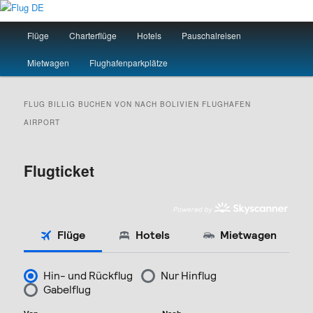
Zum
Zum
primären
sekundären
Hauptmenü
Flüge
Charterflüge
Hotels
Pauschalreisen
Inhalt
Inhalt
springen
springen
Flug DE
Mietwagen
Flughafenparkplätze
FLUG BILLIG BUCHEN VON NACH
BOLIVIEN
FLUGHAFEN
AIRPORT
Flugticket