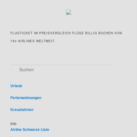
FLUGTICKET IM PREISVERGLEICH FLÜGE BILLIG BUCHEN VON
750 AIRLINES WELTWEIT.
S
u
c
h
Urlaub
e
n
Ferienwohnungen
Kreuzfahrten
Info
Airline Schwarze Liste
.