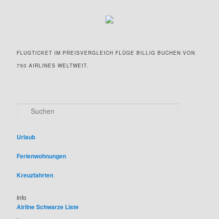
FLUGTICKET IM PREISVERGLEICH FLÜGE BILLIG BUCHEN VON
750 AIRLINES WELTWEIT.
S
u
c
h
Urlaub
e
n
Ferienwohnungen
Kreuzfahrten
Info
Airline Schwarze Liste
.