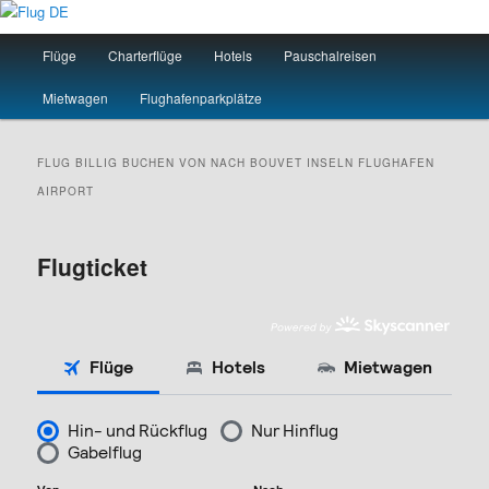
Zum
Zum
primären
sekundären
Hauptmenü
Flüge
Charterflüge
Hotels
Pauschalreisen
Inhalt
Inhalt
springen
springen
Flug DE
Mietwagen
Flughafenparkplätze
FLUG BILLIG BUCHEN VON NACH
BOUVET INSELN
FLUGHAFEN
AIRPORT
Flugticket