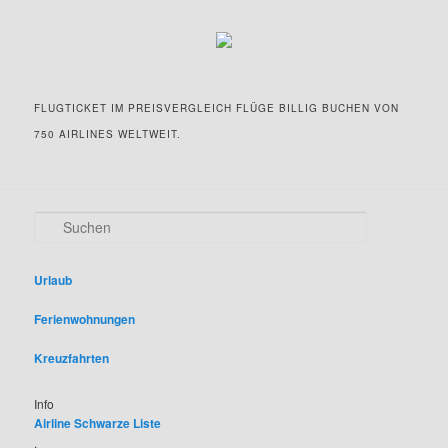
FLUGTICKET IM PREISVERGLEICH FLÜGE BILLIG BUCHEN VON
750 AIRLINES WELTWEIT.
S
u
c
h
Urlaub
e
n
Ferienwohnungen
Kreuzfahrten
Info
Airline Schwarze Liste
.