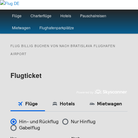
Zum
Zum
primären
sekundären
Hauptmenü
Flüge
Charterflüge
Hotels
Pauschalreisen
Inhalt
Inhalt
springen
springen
Flug DE
Mietwagen
Flughafenparkplätze
FLUG BILLIG BUCHEN VON NACH
BRATISLAVA
FLUGHAFEN
AIRPORT
Flugticket