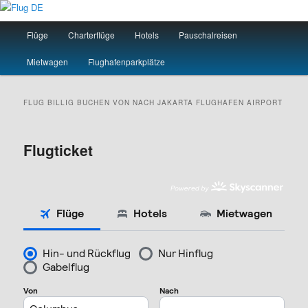
Zum
Zum
primären
sekundären
Hauptmenü
Flüge
Charterflüge
Hotels
Pauschalreisen
Inhalt
Inhalt
springen
springen
Flug DE
Mietwagen
Flughafenparkplätze
FLUG BILLIG BUCHEN VON NACH
JAKARTA
FLUGHAFEN AIRPORT
Flugticket