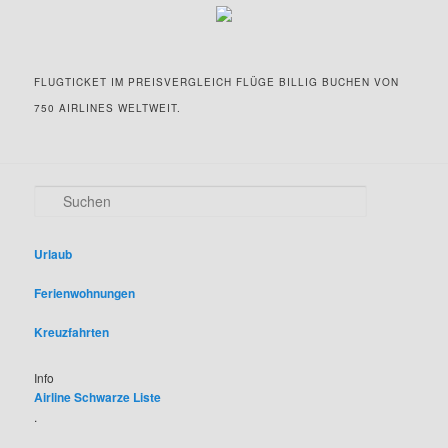
FLUGTICKET IM PREISVERGLEICH FLÜGE BILLIG BUCHEN VON
750 AIRLINES WELTWEIT.
S
u
c
h
Urlaub
e
n
Ferienwohnungen
Kreuzfahrten
Info
Airline Schwarze Liste
.