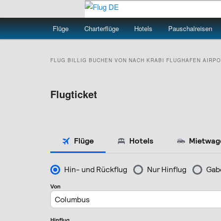
Zum
Zum
primären
sekundären
Hauptmenü
Flüge
Charterflüge
Hotels
Pauschalreisen
Inhalt
Inhalt
Flug DE
springen
springen
FLUG BILLIG BUCHEN VON NACH
KRABI
FLUGHAFEN AIRPO
Flugticket