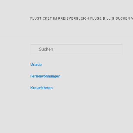
FLUGTICKET IM PREISVERGLEICH FLÜGE BILLIG BUCHEN V
S
u
c
h
Urlaub
e
n
Ferienwohnungen
Kreuzfahrten