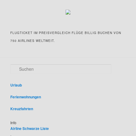
FLUGTICKET IM PREISVERGLEICH FLÜGE BILLIG BUCHEN VON
750 AIRLINES WELTWEIT.
S
u
c
h
Urlaub
e
n
Ferienwohnungen
Kreuzfahrten
Info
Airline Schwarze Liste
.