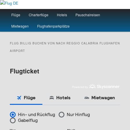
Zum
Zum
primären
sekundären
Hauptmenü
Flüge
Charterflüge
Hotels
Pauschalreisen
Inhalt
Inhalt
springen
springen
Flug DE
Mietwagen
Flughafenparkplätze
FLUG BILLIG BUCHEN VON NACH
REGGIO CALABRIA
FLUGHAFEN
AIRPORT
Flugticket