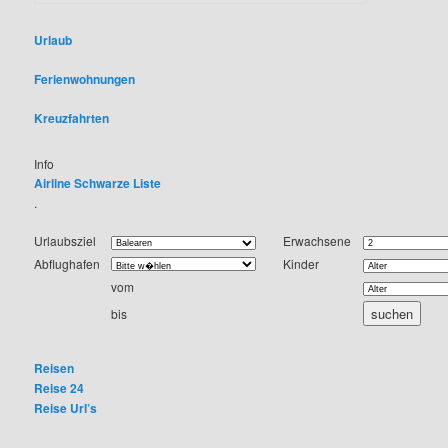
u
c
h
Urlaub
e
n
Ferienwohnungen
Kreuzfahrten
Info
Airline Schwarze Liste
.
Urlaubsziel
Erwachsene
Abflughafen
Kinder
vom
bis
Reisen
Reise 24
Reise Url’s