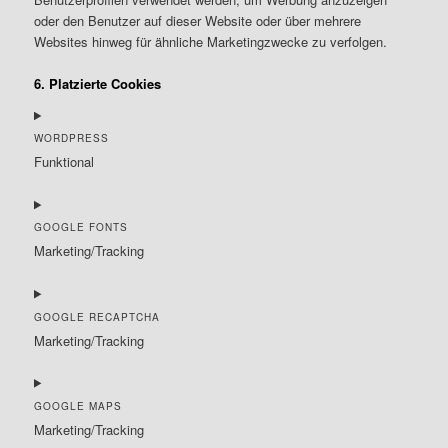
oder den Benutzer auf dieser Website oder über mehrere
Websites hinweg für ähnliche Marketingzwecke zu verfolgen.
6. Platzierte Cookies
WORDPRESS
Funktional
Consent
to
GOOGLE FONTS
service
Marketing/Tracking
wordpress
Consent
to
GOOGLE RECAPTCHA
service
Marketing/Tracking
google-
fonts
Consent
to
GOOGLE MAPS
service
Marketing/Tracking
google-